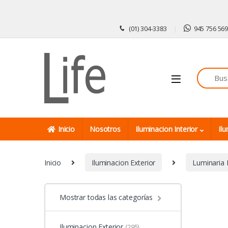
Skip to navigation
Skip to content
(01) 304-3383
945 756 56
Inicio
Nosotros
Iluminacion Interior
Ilu
Inicio
Iluminacion Exterior
Luminaria 
Mostrar todas las categorías
Iluminacion Exterior
(295)