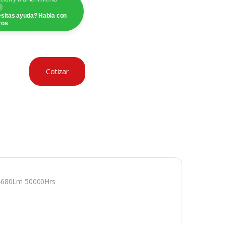
sitas ayuda? Habla con
ros
Cotizar
680Lm 50000Hrs