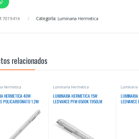
:
7019414
Categoría:
Luminaria Hermetica
tos relacionados
ia Hermetica
Luminaria Hermetica
Luminaria
IA HERMETICA 40W
LUMINARIA HERMETICA 15W
LUMINARIA
E POLICARBONATO 1.2M
LEDVANCE PFM 6500K 1950LM
LEDVANCE 
4800LM 30000HRS
IP65 P/02