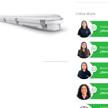
Cotiza ahora
Yuliss
¿Nece
Mara
¿Nece
Marici
¿Nece
Amer
¿Nece
Instal